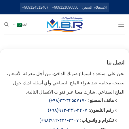
Ski
الاستعلام السعر:
989121896550+
989124312407+
t
conten
لغة
اتصل بنا
نحن على استعداد لسماع صوتك الدافئ. من أجل معرفة الأسعار،
نصيحة مجانية عند شراء الملح الصناعي وأي أسئلة لديك حول
الملح الصناعي، شارك معنا عبر قنوات الاتصال التالية.
هاتف المصنع:
۳۴۵۵۷۱۷۰-۲۳(۹۸+)
رقم التليفون:
۲۴۰۷-۴۳۱-۹۱۲(۹۸+)
تلکرام و واتس‌اب:
۲۴۰۷-۴۳۱-۹۱۲(۹۸+)