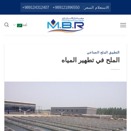
Ski
الاستعلام السعر:
989121896550+
989124312407+
t
conten
لغة
التطبيق الملح الصناعي
الملح في تطهير المياه