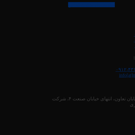
مشاهده اطلاعات تماس
info[at]
آدرس: ایران، سمنان، گرمسار، شهرک صنعتی گرمسار، خیابان تعاون، انتهای خیابان صنعت ۴، شرکت
زی