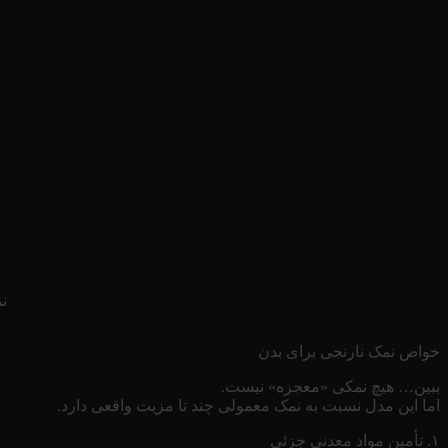
ن
خواص نمک نارنجی برای بدن
ببین… هیچ نمکی «معجزه» نیست.
اما این مدل نسبت به نمک معمولی چند تا مزیت واقعی دارد.
۱. تأمین مواد معدنی جزئی