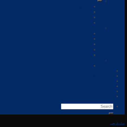
نمک‌های صنعتی
نمک پودری
نمک صدفی
نمک شکری
نمک شیلاتی
نمک‌های تزئینی
آباژور سنگ نمک
صابون نمک
آجر نمک
نمک گوی ماساژ
تخته گریل
نمک‌های خوراکی
نمک خوراکی
نمک تزئینی
گواهینامه‌های بین المللی
آزمایشگاه نمک
وبلاگ
تماس با ما
درباره ما
نمک نارنجی