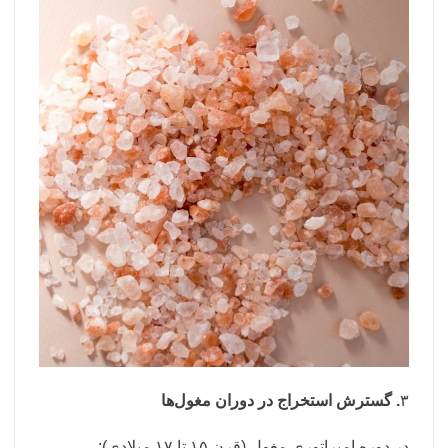
۳
. گسترش استخراج در دوران مغول‌ها
در دوره امپراتوری مغول (قرن ۱۵ تا ۱۷ میلادی):