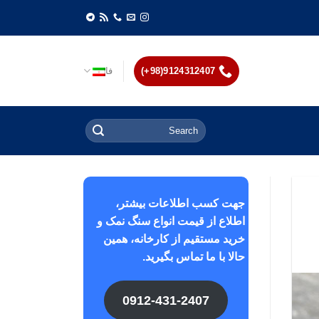
9124312407(98+)
فا
جهت کسب اطلاعات بیشتر،
اطلاع از قیمت انواع سنگ نمک و
خرید مستقیم از کارخانه، همین
حالا با ما تماس بگیرید.
0912-431-2407